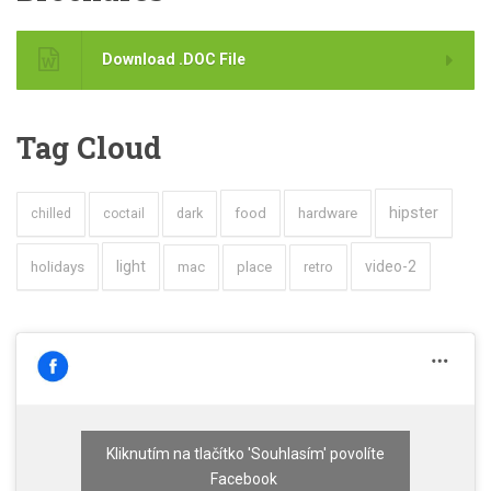
Download .DOC File
Tag Cloud
hipster
hardware
dark
food
chilled
coctail
holidays
light
video-2
mac
place
retro
Kliknutím na tlačítko 'Souhlasím' povolíte
Facebook