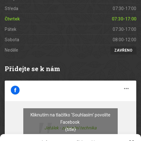
Středa
07:30-17:00
Čtvrtek
07:30-17:00
Pátek
07:30-17:00
Sobota
08:00-12:00
Neděle
ZAVŘENO
Přidejte se k nám
Kliknutím na tlačítko 'Souhlasím' povolíte
Facebook
Jetálek - zahradní technika
{title}
Souhlasím