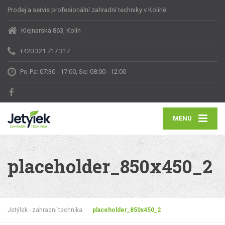
Prodej a servis profesionální zahradní techniky v Kolíně
Klejnarská 863, Kolín
+420 321 717 317
Po-Pa: 07:30 - 17:00, So: 08:00 - 12:00
MENU
placeholder_850x450_2
Jetýlek - zahradní technika
placeholder_850x450_2